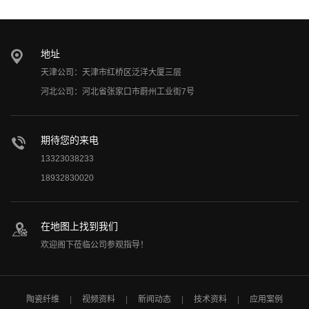
地址
天津公司：天津市红桥区泛洋大厦三层
河北公司：河北省张家口市蔚州工业街7号
期待您的来电
13323038233
18932830020
在地图上找到我们
欢迎阁下莅临公司参观指导！
陶瓷纤维
视频资料
新闻动态
技术资料
应用案例