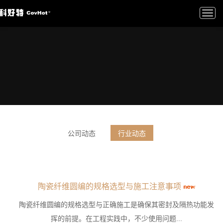
Togg
navi
公司动态
行业动态
陶瓷纤维圆编的规格选型与施工注意事项
陶瓷纤维圆编的规格选型与正确施工是确保其密封及隔热功能发
挥的前提。在工程实践中，不少使用问题...