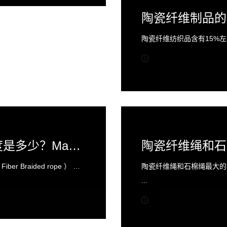
陶瓷纤维制品的使用
陶瓷纤维材料的最高使用温度是多少？Maximum service temperature
陶瓷纤维材料的最高使用温度是多少？（Ceramic Fiber Braided rope ） 陶瓷纤维盘根以高强陶瓷纤维（硅酸铝纤维、AES）为原料，经纺纱、织造而成。根据不同的使用温度，不同使用条件，加入...
...