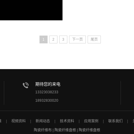
1
2
3
下一页
尾页
期待您的来电
13323038233
18932830020
维
视频资料
新闻动态
技术资料
应用案例
联系我们
陶瓷纤维布 | 陶瓷纤维盘根 | 陶瓷纤维盘根