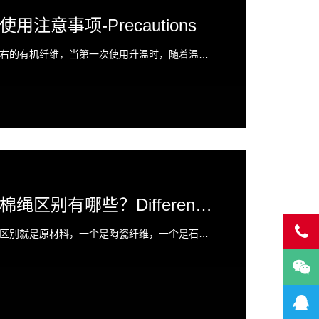
注意事项-Precautions
陶瓷纤维纺织品含有15%左右的有机纤维，当第一次使用升温时，随着温度的升高，产品中的有机纤维会逐渐碳化变黑，并有冒烟现象，局部地方可能有火苗产生，此属正常现象，不影响使用。随着...
陶瓷纤维绳和石棉绳区别有哪些？Difference from asbestos rope
陶瓷纤维绳和石棉绳最大的区别就是原材料，一个是陶瓷纤维，一个是石棉纤维。两者都可以和不同材料结合，从而提高其使用温度和强度。但是石棉绳可能致癌，所以使用上要多注意安全。